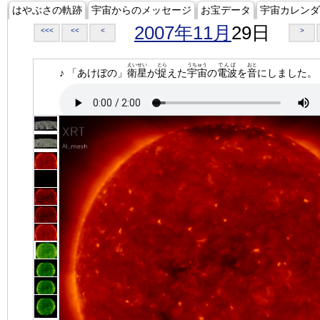
はやぶさの軌跡
宇宙からのメッセージ
お宝データ
宇宙カレンダ
2007年11月
29日
<<<
<<
<
>
えいせい
とら
うちゅう
でんぱ
おと
♪ 「あけぼの」
衛星
が
捉
えた
宇宙
の
電波
を
音
にしました。