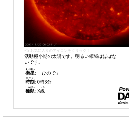
👈 お気に入りのアイコンをクリック！
活動極小期の太陽です。明るい領域はほぼな
いです。
えいせい
衛星
:
「ひので」
じこく
時刻
:
0時3分
しゅるい
せん
種類
:
X
線