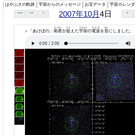
はやぶさの軌跡
宇宙からのメッセージ
お宝データ
宇宙カレンダ
2007年10月
4日
<<<
<<
<
>
えいせい
とら
うちゅう
でんぱ
おと
♪ 「あけぼの」
衛星
が
捉
えた
宇宙
の
電波
を
音
にしました。