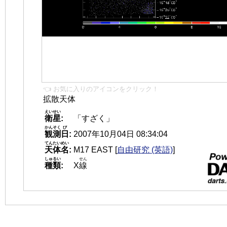
👈 お気に入りのアイコンをクリック！
拡散天体
えいせい
衛星
:
「すざく」
かんそく
び
観測
日
:
2007年10月04日 08:34:04
てんたいめい
天体名
:
M17 EAST
[
自由研究 (英語)
]
しゅるい
せん
種類
:
X
線