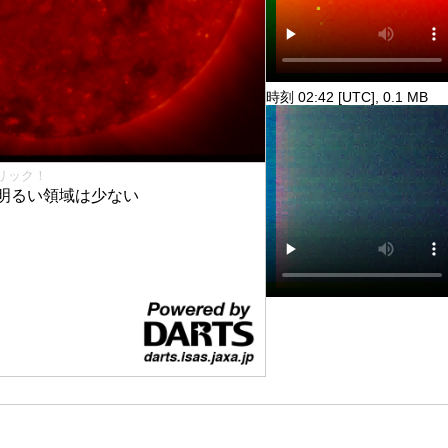
時刻 02:42 [UTC], 0.1 MB
リック！
明るい領域は少ない