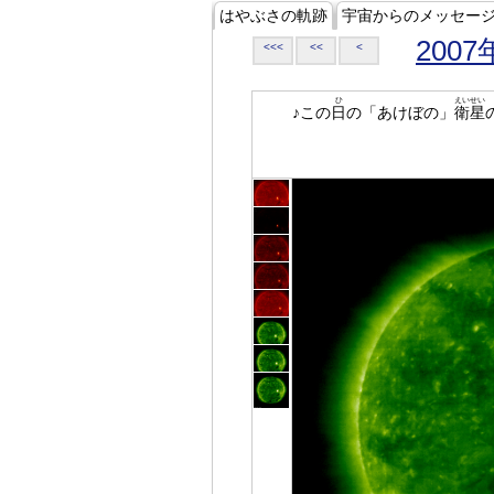
はやぶさの軌跡
宇宙からのメッセー
2007
<<<
<<
<
ひ
えいせい
♪この
日
の「あけぼの」
衛星