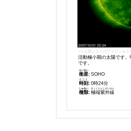
👈 お気に入りのアイコンをク
活動極小期の太陽です。
です。
えいせい
衛星
:
SOHO
じこく
時刻
:
0時24分
しゅるい
きょくたんしがいせん
種類
:
極端紫外線