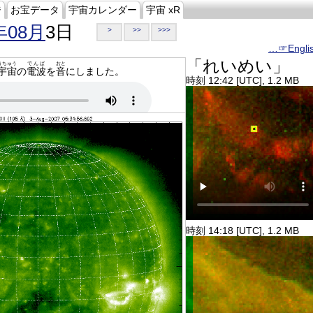
ジ
お宝データ
宇宙カレンダー
宇宙 xR
年08月
3日
>
>>
>>>
…☞Engli
「れいめい」
うちゅう
でんぱ
おと
宇宙
の
電波
を
音
にしました。
時刻 12:42 [UTC], 1.2 MB
時刻 14:18 [UTC], 1.2 MB