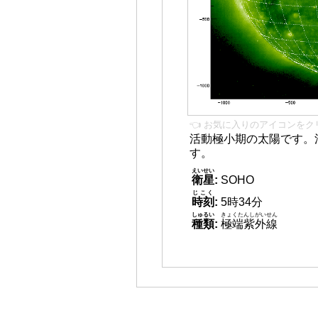
👈 お気に入りのアイコンをク
活動極小期の太陽です。
す。
えいせい
衛星
:
SOHO
じこく
時刻
:
5時34分
しゅるい
きょくたんしがいせん
種類
:
極端紫外線