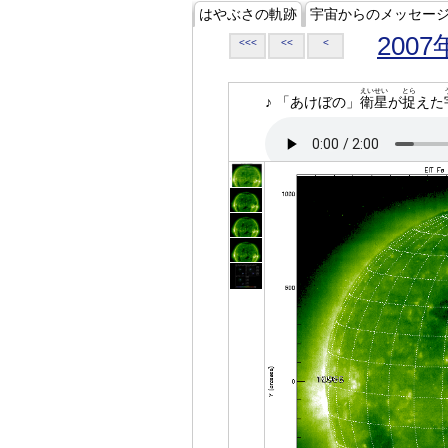
はやぶさの軌跡
宇宙からのメッセー
2007
<<<
<<
<
えいせい
とら
♪ 「あけぼの」
衛星
が
捉
えた