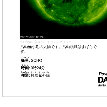
👈 お気に入りのアイコンをクリック！
活動極小期の太陽です。活動領域はまばらで
す。
えいせい
衛星
:
SOHO
じこく
時刻
:
0時24分
しゅるい
きょくたんしがいせん
種類
:
極端紫外線