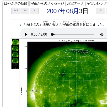
はやぶさの軌跡
宇宙からのメッセージ
お宝データ
宇宙カレンダ
2007年08月
3日
<<<
<<
<
>
えいせい
とら
うちゅう
でんぱ
おと
♪ 「あけぼの」
衛星
が
捉
えた
宇宙
の
電波
を
音
にしました。