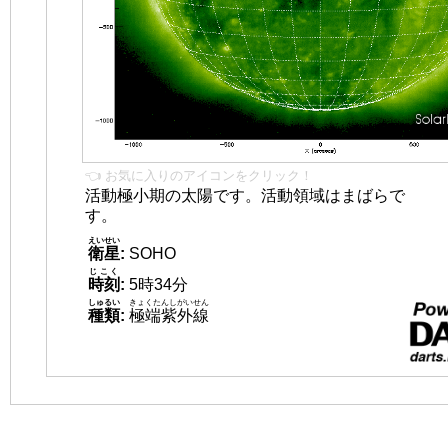
👈 お気に入りのアイコンをクリック！
活動極小期の太陽です。活動領域はまばらで
す。
えいせい
衛星
:
SOHO
じこく
時刻
:
5時34分
しゅるい
きょくたんしがいせん
種類
:
極端紫外線