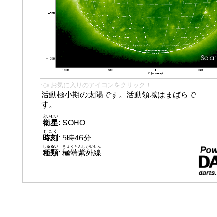
👈 お気に入りのアイコンをクリック！
活動極小期の太陽です。活動領域はまばらで
す。
えいせい
衛星
:
SOHO
じこく
時刻
:
5時46分
しゅるい
きょくたんしがいせん
種類
:
極端紫外線