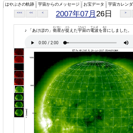
はやぶさの軌跡
宇宙からのメッセージ
お宝データ
宇宙カレンダ
2007年07月
26日
<<<
<<
<
>
えいせい
とら
うちゅう
でんぱ
おと
♪ 「あけぼの」
衛星
が
捉
えた
宇宙
の
電波
を
音
にしました。