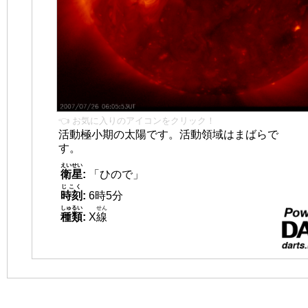
👈 お気に入りのアイコンをクリック！
活動極小期の太陽です。活動領域はまばらで
す。
えいせい
衛星
:
「ひので」
じこく
時刻
:
6時5分
しゅるい
せん
種類
:
X
線