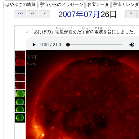
はやぶさの軌跡
宇宙からのメッセージ
お宝データ
宇宙カレンダ
2007年07月
26日
<<<
<<
<
>
えいせい
とら
うちゅう
でんぱ
おと
♪ 「あけぼの」
衛星
が
捉
えた
宇宙
の
電波
を
音
にしました。