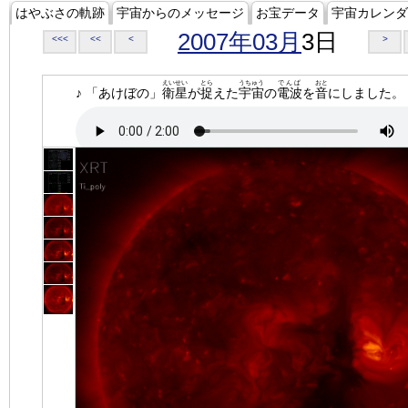
はやぶさの軌跡
宇宙からのメッセージ
お宝データ
宇宙カレンダ
2007年03月
3日
<<<
<<
<
>
えいせい
とら
うちゅう
でんぱ
おと
♪ 「あけぼの」
衛星
が
捉
えた
宇宙
の
電波
を
音
にしました。