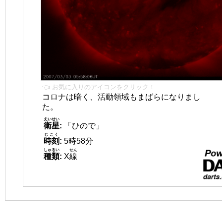
👈 お気に入りのアイコンをクリック！
コロナは暗く、活動領域もまばらになりまし
た。
えいせい
衛星
:
「ひので」
じこく
時刻
:
5時58分
しゅるい
せん
種類
:
X
線