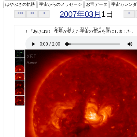
はやぶさの軌跡
宇宙からのメッセージ
お宝データ
宇宙カレンダ
2007年03月
1日
<<<
<<
<
>
えいせい
とら
うちゅう
でんぱ
おと
♪ 「あけぼの」
衛星
が
捉
えた
宇宙
の
電波
を
音
にしました。