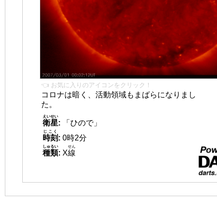
👈 お気に入りのアイコンをクリック！
コロナは暗く、活動領域もまばらになりまし
た。
えいせい
衛星
:
「ひので」
じこく
時刻
:
0時2分
しゅるい
せん
種類
:
X
線