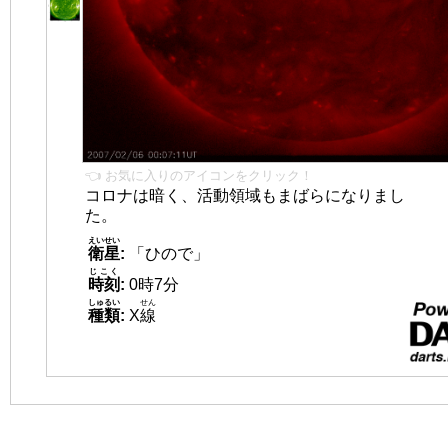
👈 お気に入りのアイコンをクリック！
コロナは暗く、活動領域もまばらになりまし
た。
えいせい
衛星
:
「ひので」
じこく
時刻
:
0時7分
しゅるい
せん
種類
:
X
線