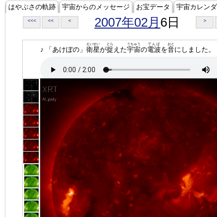
はやぶさの軌跡
宇宙からのメッセージ
お宝データ
宇宙カレンダ
2007年02月
6日
<<<
<<
<
>
えいせい
とら
うちゅう
でんぱ
おと
♪ 「あけぼの」
衛星
が
捉
えた
宇宙
の
電波
を
音
にしました。