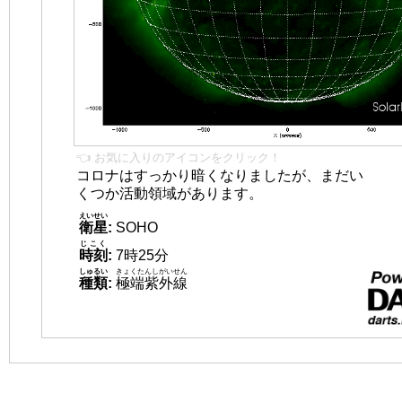
👈 お気に入りのアイコンをクリック！
コロナはすっかり暗くなりましたが、まだい
くつか活動領域があります。
えいせい
衛星
:
SOHO
じこく
時刻
:
7時25分
しゅるい
きょくたんしがいせん
種類
:
極端紫外線