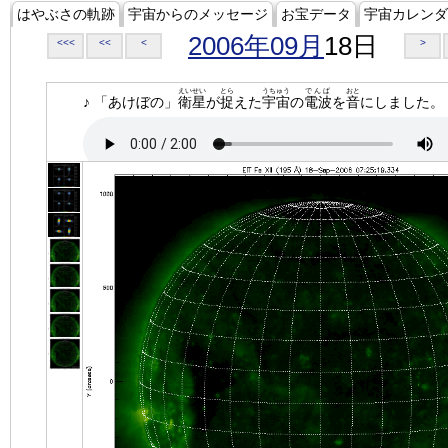
はやぶさの軌跡
宇宙からのメッセージ
お宝データ
宇宙カレンダ
2006年09月
18日
<<<
<<
<
>
えいせい
とら
うちゅう
でんぱ
おと
♪ 「あけぼの」
衛星
が
捉
えた
宇宙
の
電波
を
音
にしました。