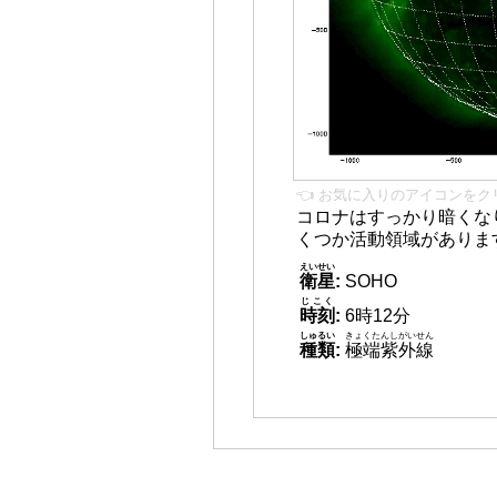
👈 お気に入りのアイコンをク
コロナはすっかり暗くな
くつか活動領域がありま
えいせい
衛星
:
SOHO
じこく
時刻
:
6時12分
しゅるい
きょくたんしがいせん
種類
:
極端紫外線