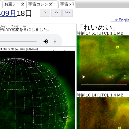
ジ
お宝データ
宇宙カレンダー
宇宙 xR
年09月
18日
>
>>
>>>
…☞Engli
「れいめい」
うちゅう
でんぱ
おと
宇宙
の
電波
を
音
にしました。
時刻 17:51 [UTC], 1.1 MB
時刻 16:14 [UTC], 1.4 MB