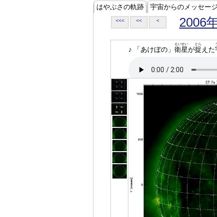
はやぶさの軌跡
宇宙からのメッセー
2006
<<<
<<
<
えいせい
とら
♪ 「あけぼの」
衛星
が
捉
えた