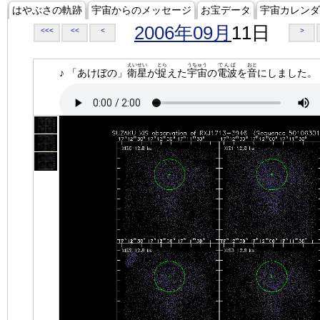
はやぶさの軌跡
宇宙からのメッセージ
お宝データ
宇宙カレンダ
2006年09月
11日
<<<
<<
<
>
えいせい
とら
うちゅう
でんぱ
おと
♪ 「あけぼの」
衛星
が
捉
えた
宇宙
の
電波
を
音
にしました。