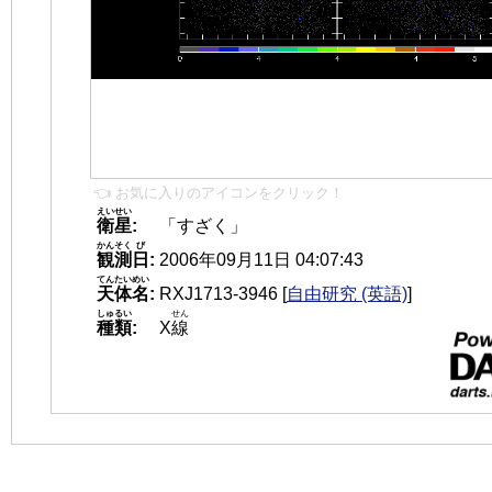
👈 お気に入りのアイコンをクリック！
えいせい
衛星
:
「すざく」
かんそく
び
観測
日
:
2006年09月11日 04:07:43
てんたいめい
天体名
:
RXJ1713-3946
[
自由研究 (英語)
]
しゅるい
せん
種類
:
X
線