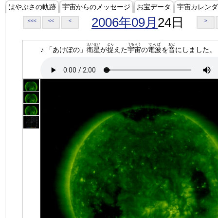
はやぶさの軌跡
宇宙からのメッセージ
お宝データ
宇宙カレンダ
2006年09月
24日
<<<
<<
<
>
えいせい
とら
うちゅう
でんぱ
おと
♪ 「あけぼの」
衛星
が
捉
えた
宇宙
の
電波
を
音
にしました。