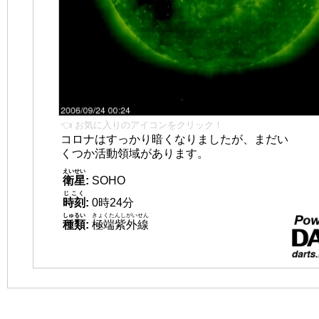
👈 お気に入りのアイコンをクリック！
コロナはすっかり暗くなりましたが、まだい
くつか活動領域があります。
えいせい
衛星
:
SOHO
じこく
時刻
:
0時24分
しゅるい
きょくたんしがいせん
種類
:
極端紫外線