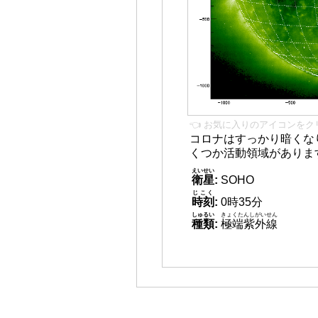
👈 お気に入りのアイコンをク
コロナはすっかり暗くな
くつか活動領域がありま
えいせい
衛星
:
SOHO
じこく
時刻
:
0時35分
しゅるい
きょくたんしがいせん
種類
:
極端紫外線