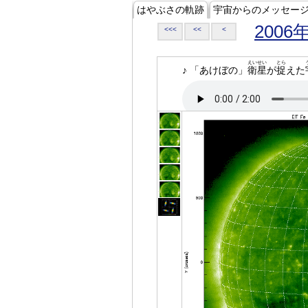
はやぶさの軌跡
宇宙からのメッセー
2006
<<<
<<
<
えいせい
とら
♪ 「あけぼの」
衛星
が
捉
えた