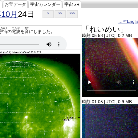
ジ
お宝データ
宇宙カレンダー
宇宙 xR
年10月
24日
>
>>
>>>
…☞Engli
「れいめい」
うちゅう
でんぱ
おと
宇宙
の
電波
を
音
にしました。
時刻 05:58 [UTC], 0.2 MB
時刻 01:05 [UTC], 0.9 MB