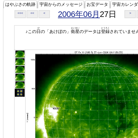
はやぶさの軌跡
宇宙からのメッセージ
お宝データ
宇宙カレンダ
2006年06月
27日
<<<
<<
<
>
ひ
えいせい
とうろく
♪この
日
の「あけぼの」
衛星
のデータは
登録
されていませ