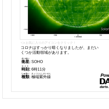
👈 お気に入りのアイコンをクリック！
コロナはすっかり暗くなりましたが、まだい
くつか活動領域があります。
えいせい
衛星
:
SOHO
じこく
時刻
:
6時11分
しゅるい
きょくたんしがいせん
種類
:
極端紫外線