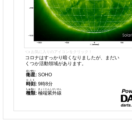
👈 お気に入りのアイコンをクリック！
コロナはすっかり暗くなりましたが、まだい
くつか活動領域があります。
えいせい
衛星
:
SOHO
じこく
時刻
:
9時8分
しゅるい
きょくたんしがいせん
種類
:
極端紫外線