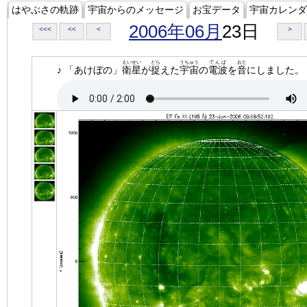
はやぶさの軌跡
宇宙からのメッセージ
お宝データ
宇宙カレンダ
2006年06月
23日
<<<
<<
<
>
えいせい
とら
うちゅう
でんぱ
おと
♪ 「あけぼの」
衛星
が
捉
えた
宇宙
の
電波
を
音
にしました。