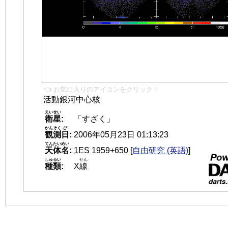
👈 お気に入りのアイコンをクリック！
活動銀河中心核
えいせい
衛星
:
「すざく」
かんそく
び
観測
日
:
2006年05月23日 01:13:23
てんたいめい
天体名
:
1ES 1959+650
[
自由研究 (英語)
]
しゅるい
せん
種類
:
X
線