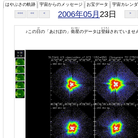
はやぶさの軌跡
宇宙からのメッセージ
お宝データ
宇宙カレンダ
2006年05月
23日
<<<
<<
<
>
ひ
えいせい
とうろく
♪この
日
の「あけぼの」
衛星
のデータは
登録
されていませ