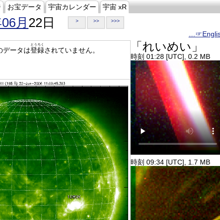
ジ
お宝データ
宇宙カレンダー
宇宙 xR
年06月
22日
>
>>
>>>
…☞Engli
「れいめい」
とうろく
のデータは
登録
されていません。
時刻 01:28 [UTC], 0.2 MB
時刻 09:34 [UTC], 1.7 MB