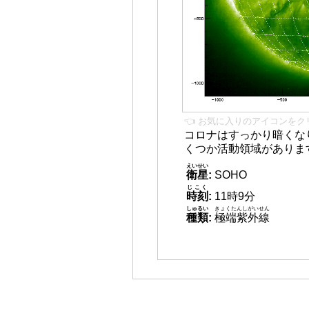
👈 お気に入りのアイコンをク
コロナはすっかり暗くな
くつか活動領域がありま
えいせい
衛星
:
SOHO
じこく
時刻
:
11時9分
しゅるい
きょくたんしがいせん
種類
:
極端紫外線