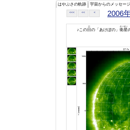
はやぶさの軌跡
宇宙からのメッセー
2006
<<<
<<
<
ひ
えいせい
♪この
日
の「あけぼの」
衛星