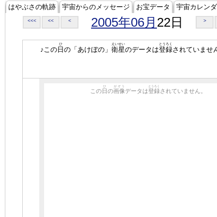
はやぶさの軌跡
宇宙からのメッセージ
お宝データ
宇宙カレンダ
2005年06月
22日
<<<
<<
<
>
ひ
えいせい
とうろく
♪この
日
の「あけぼの」
衛星
のデータは
登録
されていませ
ひ
がぞう
とうろく
この
日
の
画像
データは
登録
されていません。