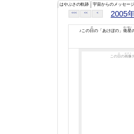
はやぶさの軌跡
宇宙からのメッセー
2005
<<<
<<
<
ひ
えいせい
♪この
日
の「あけぼの」
衛星
ひ
がぞう
この
日
の
画像