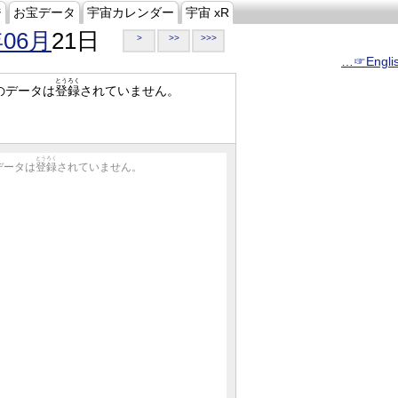
ジ
お宝データ
宇宙カレンダー
宇宙 xR
年06月
21日
>
>>
>>>
…☞Engli
とうろく
のデータは
登録
されていません。
とうろく
データは
登録
されていません。