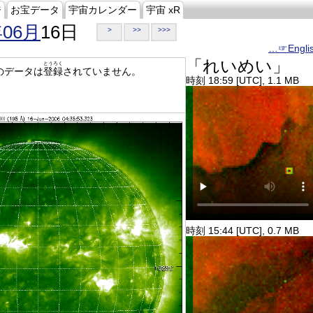
ジ
お宝データ
宇宙カレンダー
宇宙 xR
年06月
16日
>
>>
>>>
…☞Engli
「れいめい」
とうろく
のデータは
登録
されていません。
時刻 18:59 [UTC], 1.1 MB
時刻 15:44 [UTC], 0.7 MB