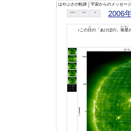
はやぶさの軌跡
宇宙からのメッセー
2006
<<<
<<
<
ひ
えいせい
♪この
日
の「あけぼの」
衛星