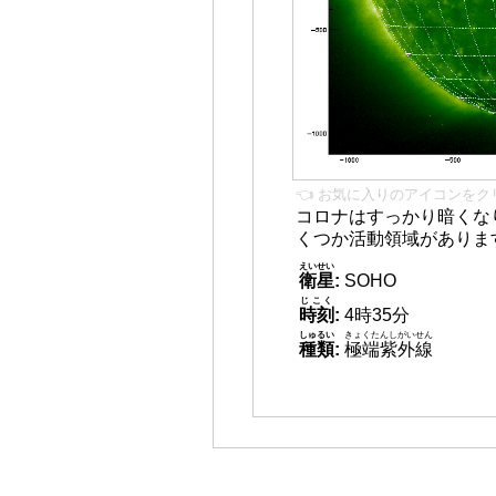
👈 お気に入りのアイコンをク
コロナはすっかり暗くな
くつか活動領域がありま
えいせい
衛星
:
SOHO
じこく
時刻
:
4時35分
しゅるい
きょくたんしがいせん
種類
:
極端紫外線