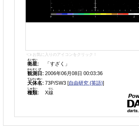
👈 お気に入りのアイコンをクリック！
えいせい
衛星
:
「すざく」
かんそく
び
観測
日
:
2006年06月08日 00:03:36
てんたいめい
天体名
:
73P/SW3
[
自由研究 (英語)
]
しゅるい
せん
種類
:
X
線