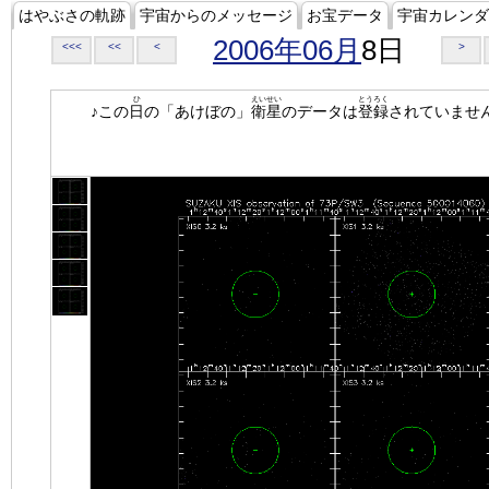
はやぶさの軌跡
宇宙からのメッセージ
お宝データ
宇宙カレンダ
2006年06月
8日
<<<
<<
<
>
ひ
えいせい
とうろく
♪この
日
の「あけぼの」
衛星
のデータは
登録
されていませ