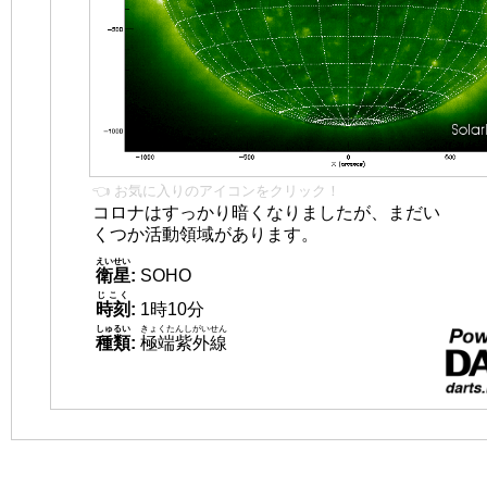
👈 お気に入りのアイコンをクリック！
コロナはすっかり暗くなりましたが、まだい
くつか活動領域があります。
えいせい
衛星
:
SOHO
じこく
時刻
:
1時10分
しゅるい
きょくたんしがいせん
種類
:
極端紫外線