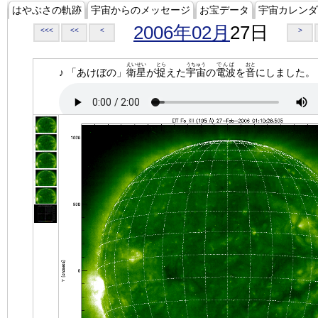
はやぶさの軌跡
宇宙からのメッセージ
お宝データ
宇宙カレンダ
2006年02月
27日
<<<
<<
<
>
えいせい
とら
うちゅう
でんぱ
おと
♪ 「あけぼの」
衛星
が
捉
えた
宇宙
の
電波
を
音
にしました。