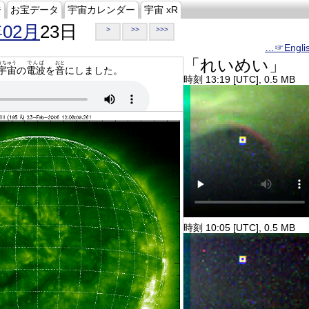
ジ
お宝データ
宇宙カレンダー
宇宙 xR
年02月
23日
>
>>
>>>
…☞Engli
「れいめい」
うちゅう
でんぱ
おと
宇宙
の
電波
を
音
にしました。
時刻 13:19 [UTC], 0.5 MB
時刻 10:05 [UTC], 0.5 MB