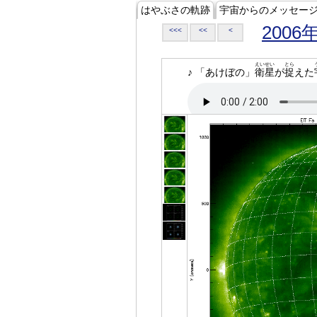
はやぶさの軌跡
宇宙からのメッセー
2006
<<<
<<
<
えいせい
とら
♪ 「あけぼの」
衛星
が
捉
えた