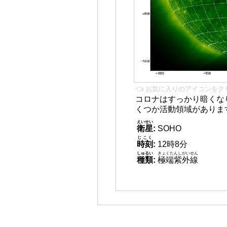
👈 お気に入りのアイコンをク
コロナはすっかり暗くな
くつか活動領域がありま
えいせい
衛星
:
SOHO
じこく
時刻
:
12時8分
しゅるい
きょくたんしがいせん
種類
:
極端紫外線