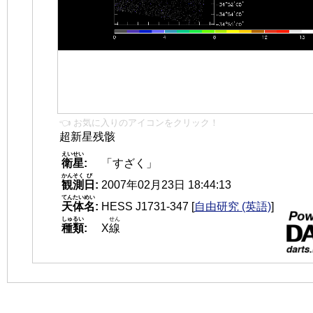
👈 お気に入りのアイコンをクリック！
超新星残骸
えいせい
衛星
:
「すざく」
かんそく
び
観測
日
:
2007年02月23日 18:44:13
てんたいめい
天体名
:
HESS J1731-347
[
自由研究 (英語)
]
しゅるい
せん
種類
:
X
線