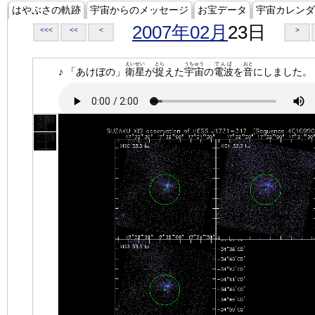
はやぶさの軌跡
宇宙からのメッセージ
お宝データ
宇宙カレンダ
2007年02月
23日
<<<
<<
<
>
えいせい
とら
うちゅう
でんぱ
おと
♪ 「あけぼの」
衛星
が
捉
えた
宇宙
の
電波
を
音
にしました。