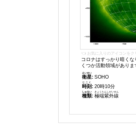
👈 お気に入りのアイコンをク
コロナはすっかり暗くな
くつか活動領域がありま
えいせい
衛星
:
SOHO
じこく
時刻
:
20時10分
しゅるい
きょくたんしがいせん
種類
:
極端紫外線