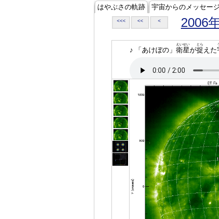
はやぶさの軌跡
宇宙からのメッセー
2006
<<<
<<
<
えいせい
とら
♪ 「あけぼの」
衛星
が
捉
えた