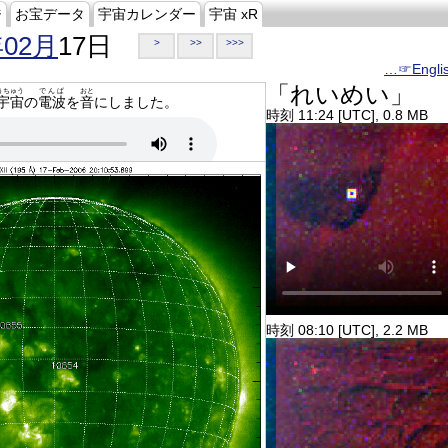
ジ
お宝データ
宇宙カレンダー
宇宙 xR
年02月
17日
>
>>
>>>
…☞Engli
「れいめい」
うちゅう
でんぱ
おと
宇宙
の
電波
を
音
にしました。
時刻 11:24 [UTC], 0.8 MB
時刻 08:10 [UTC], 2.2 MB