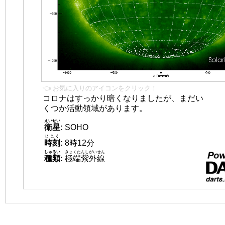
👈 お気に入りのアイコンをクリック！
コロナはすっかり暗くなりましたが、まだい
くつか活動領域があります。
えいせい
衛星
:
SOHO
じこく
時刻
:
8時12分
しゅるい
きょくたんしがいせん
種類
:
極端紫外線