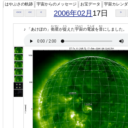
はやぶさの軌跡
宇宙からのメッセージ
お宝データ
宇宙カレンダ
2006年02月
17日
<<<
<<
<
>
えいせい
とら
うちゅう
でんぱ
おと
♪ 「あけぼの」
衛星
が
捉
えた
宇宙
の
電波
を
音
にしました。