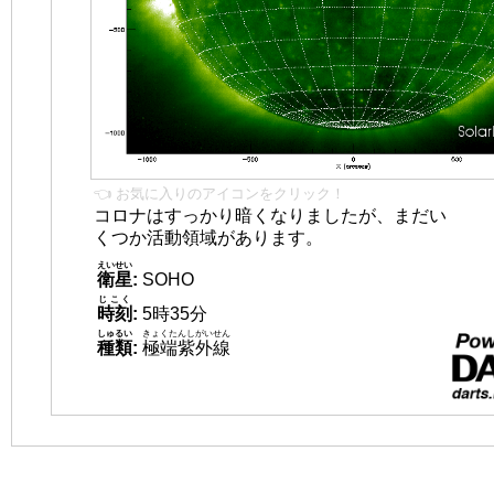
👈 お気に入りのアイコンをクリック！
コロナはすっかり暗くなりましたが、まだい
くつか活動領域があります。
えいせい
衛星
:
SOHO
じこく
時刻
:
5時35分
しゅるい
きょくたんしがいせん
種類
:
極端紫外線