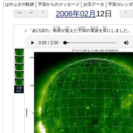
はやぶさの軌跡
宇宙からのメッセージ
お宝データ
宇宙カレンダ
2006年02月
12日
<<<
<<
<
>
えいせい
とら
うちゅう
でんぱ
おと
♪ 「あけぼの」
衛星
が
捉
えた
宇宙
の
電波
を
音
にしました。