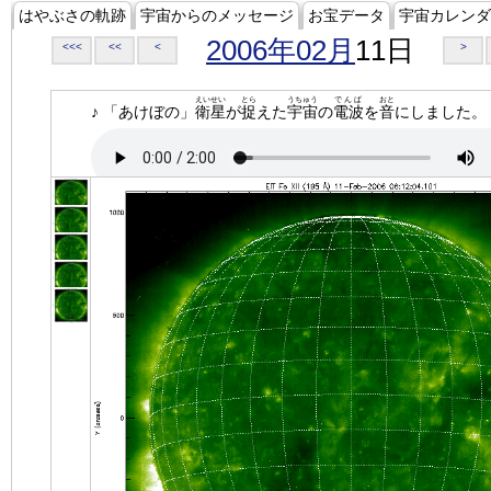
はやぶさの軌跡
宇宙からのメッセージ
お宝データ
宇宙カレンダ
2006年02月
11日
<<<
<<
<
>
えいせい
とら
うちゅう
でんぱ
おと
♪ 「あけぼの」
衛星
が
捉
えた
宇宙
の
電波
を
音
にしました。