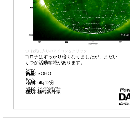
👈 お気に入りのアイコンをクリック！
コロナはすっかり暗くなりましたが、まだい
くつか活動領域があります。
えいせい
衛星
:
SOHO
じこく
時刻
:
6時12分
しゅるい
きょくたんしがいせん
種類
:
極端紫外線