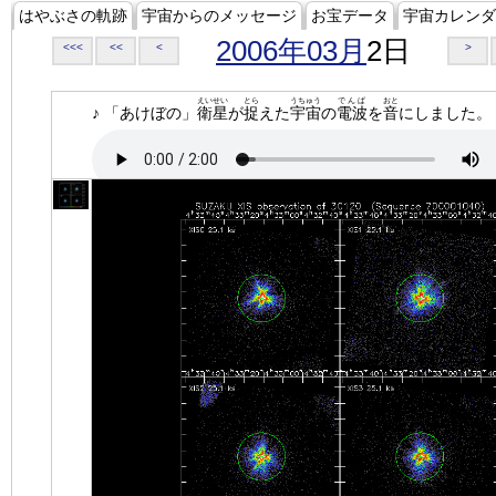
はやぶさの軌跡
宇宙からのメッセージ
お宝データ
宇宙カレンダ
2006年03月
2日
<<<
<<
<
>
えいせい
とら
うちゅう
でんぱ
おと
♪ 「あけぼの」
衛星
が
捉
えた
宇宙
の
電波
を
音
にしました。