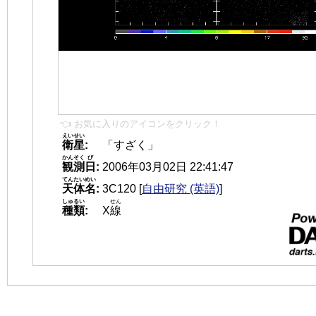
👈 お気に入りのアイコンをクリック！
えいせい
衛星
:
「すざく」
かんそく
び
観測
日
:
2006年03月02日 22:41:47
てんたいめい
天体名
:
3C120
[
自由研究 (英語)
]
しゅるい
せん
種類
:
X
線