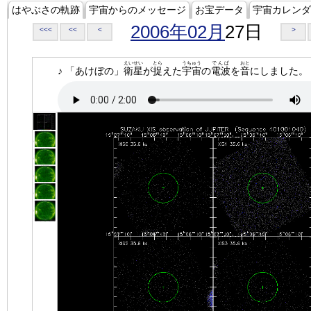
はやぶさの軌跡
宇宙からのメッセージ
お宝データ
宇宙カレンダ
2006年02月
27日
<<<
<<
<
>
えいせい
とら
うちゅう
でんぱ
おと
♪ 「あけぼの」
衛星
が
捉
えた
宇宙
の
電波
を
音
にしました。