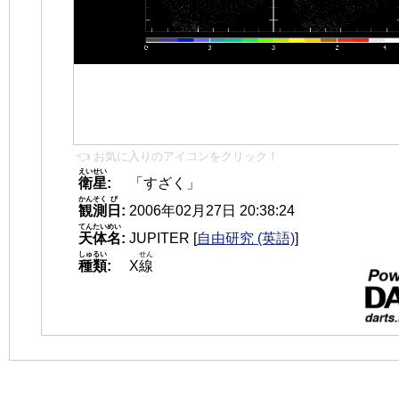
👈 お気に入りのアイコンをクリック！
えいせい
衛星
:
「すざく」
かんそく
び
観測
日
:
2006年02月27日 20:38:24
てんたいめい
天体名
:
JUPITER
[
自由研究 (英語)
]
しゅるい
せん
種類
:
X
線