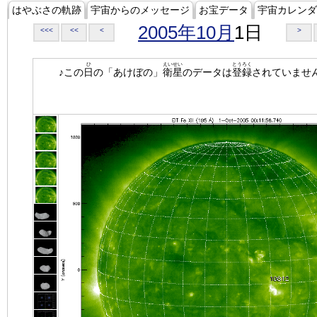
はやぶさの軌跡
宇宙からのメッセージ
お宝データ
宇宙カレンダ
2005年10月
1日
<<<
<<
<
>
ひ
えいせい
とうろく
♪この
日
の「あけぼの」
衛星
のデータは
登録
されていませ