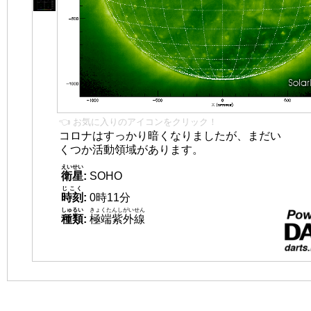
👈 お気に入りのアイコンをクリック！
コロナはすっかり暗くなりましたが、まだい
くつか活動領域があります。
えいせい
衛星
:
SOHO
じこく
時刻
:
0時11分
しゅるい
きょくたんしがいせん
種類
:
極端紫外線