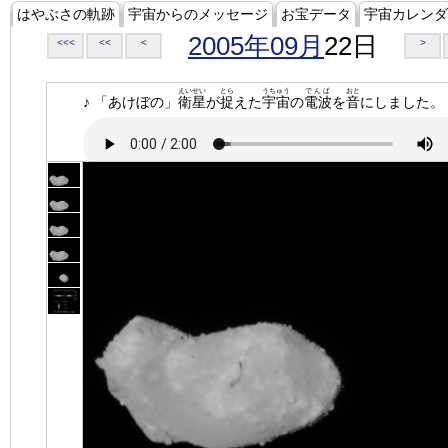
はやぶさの軌跡
宇宙からのメッセージ
お宝データ
宇宙カレンダ
2005年09月
22日
<<<
<<
<
>
えいせい
とら
うちゅう
でんぱ
おと
♪ 「あけぼの」
衛星
が
捉
えた
宇宙
の
電波
を
音
にしました。