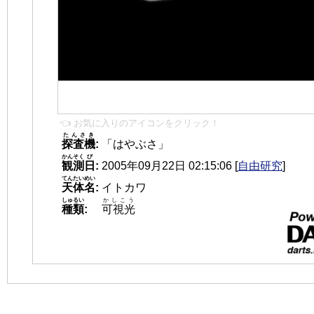
👈 お気に入りのアイコンをクリック！
たんさき
探査機
:
「はやぶさ」
かんそく
び
観測
日
:
2005年09月22日 02:15:06
[
自由研究
]
てんたいめい
天体名
:
イトカワ
しゅるい
かしこう
種類
:
可視光