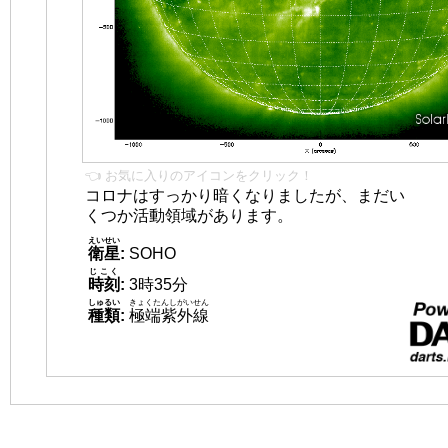
👈 お気に入りのアイコンをクリック！
コロナはすっかり暗くなりましたが、まだい
くつか活動領域があります。
えいせい
衛星
:
SOHO
じこく
時刻
:
3時35分
しゅるい
きょくたんしがいせん
種類
:
極端紫外線