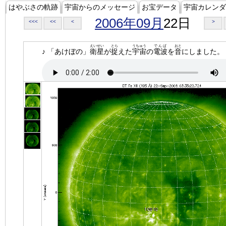
はやぶさの軌跡
宇宙からのメッセージ
お宝データ
宇宙カレンダ
2006年09月
22日
<<<
<<
<
>
えいせい
とら
うちゅう
でんぱ
おと
♪ 「あけぼの」
衛星
が
捉
えた
宇宙
の
電波
を
音
にしました。