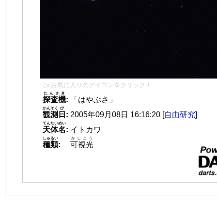
👈 お気に入りのアイコンをクリック！
たんさき
探査機
:
「はやぶさ」
かんそく
び
観測
日
:
2005年09月08日 16:16:20
[
自由研究
]
てんたいめい
天体名
:
イトカワ
しゅるい
かしこう
種類
:
可視光