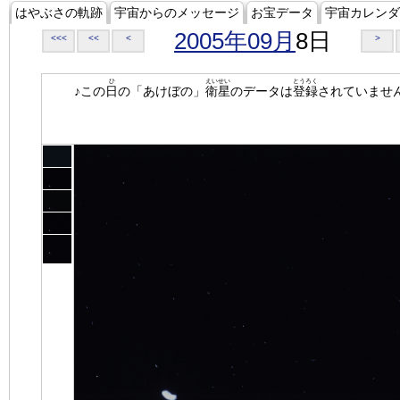
はやぶさの軌跡
宇宙からのメッセージ
お宝データ
宇宙カレンダ
2005年09月
8日
<<<
<<
<
>
ひ
えいせい
とうろく
♪この
日
の「あけぼの」
衛星
のデータは
登録
されていませ