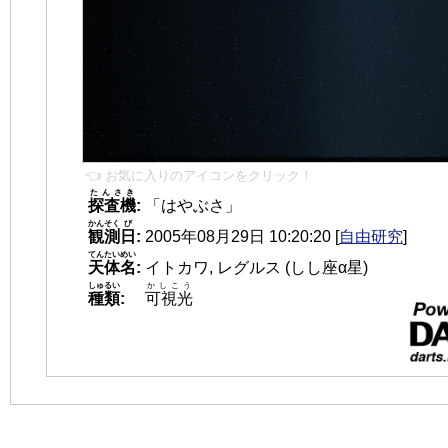
👈 お気に入りのアイコンをクリック！
たんさき
探査機
:
「はやぶさ」
かんそく
び
観測
日
:
2005年08月29日 10:20:20
[
自由研究
]
てんたいめい
天体名
:
イトカワ, レグルス (しし座α星)
しゅるい
かしこう
種類
:
可視光