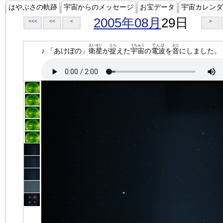
はやぶさの軌跡
宇宙からのメッセージ
お宝データ
宇宙カレンダ
2005年08月
29日
<<<
<<
<
>
えいせい
とら
うちゅう
でんぱ
おと
♪ 「あけぼの」
衛星
が
捉
えた
宇宙
の
電波
を
音
にしました。