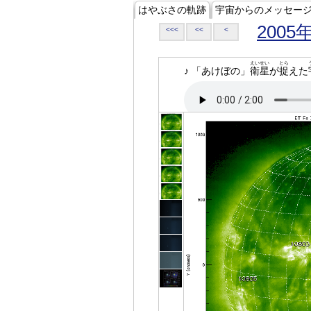
はやぶさの軌跡
宇宙からのメッセー
2005
<<<
<<
<
えいせい
とら
♪ 「あけぼの」
衛星
が
捉
えた