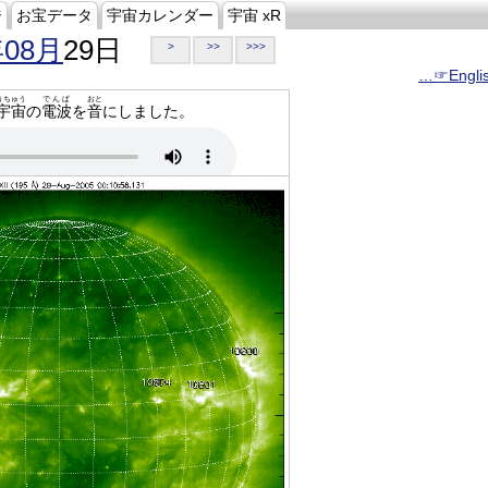
ジ
お宝データ
宇宙カレンダー
宇宙 xR
年08月
29日
>
>>
>>>
…☞Engli
うちゅう
でんぱ
おと
宇宙
の
電波
を
音
にしました。