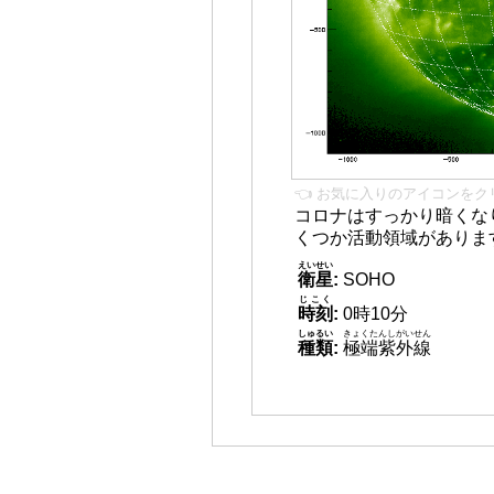
👈 お気に入りのアイコンをク
コロナはすっかり暗くな
くつか活動領域がありま
えいせい
衛星
:
SOHO
じこく
時刻
:
0時10分
しゅるい
きょくたんしがいせん
種類
:
極端紫外線