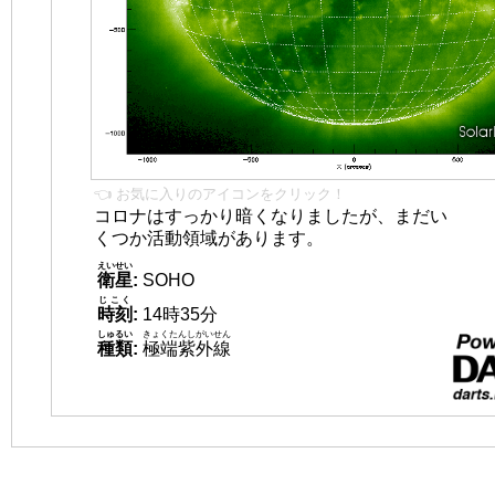
👈 お気に入りのアイコンをクリック！
コロナはすっかり暗くなりましたが、まだい
くつか活動領域があります。
えいせい
衛星
:
SOHO
じこく
時刻
:
14時35分
しゅるい
きょくたんしがいせん
種類
:
極端紫外線