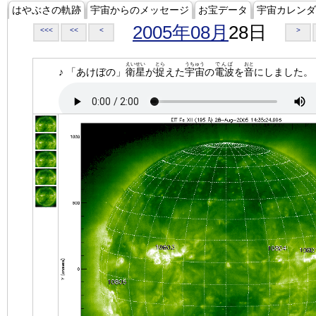
はやぶさの軌跡
宇宙からのメッセージ
お宝データ
宇宙カレンダ
2005年08月
28日
<<<
<<
<
>
えいせい
とら
うちゅう
でんぱ
おと
♪ 「あけぼの」
衛星
が
捉
えた
宇宙
の
電波
を
音
にしました。