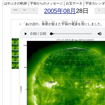
はやぶさの軌跡
宇宙からのメッセージ
お宝データ
宇宙カレンダ
2005年08月
28日
<<<
<<
<
>
えいせい
とら
うちゅう
でんぱ
おと
♪ 「あけぼの」
衛星
が
捉
えた
宇宙
の
電波
を
音
にしました。