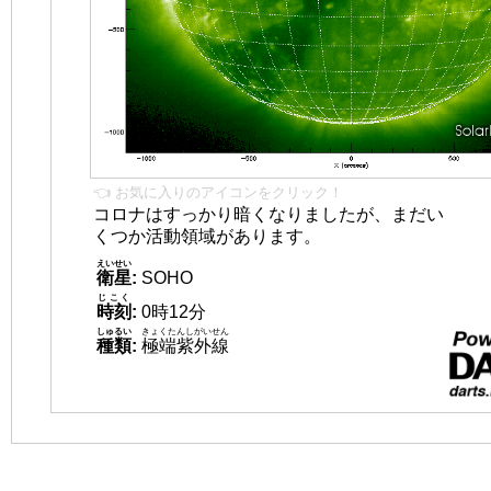
👈 お気に入りのアイコンをクリック！
コロナはすっかり暗くなりましたが、まだい
くつか活動領域があります。
えいせい
衛星
:
SOHO
じこく
時刻
:
0時12分
しゅるい
きょくたんしがいせん
種類
:
極端紫外線