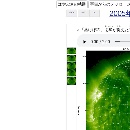
はやぶさの軌跡
宇宙からのメッセー
2005
<<<
<<
<
えいせい
とら
♪ 「あけぼの」
衛星
が
捉
えた