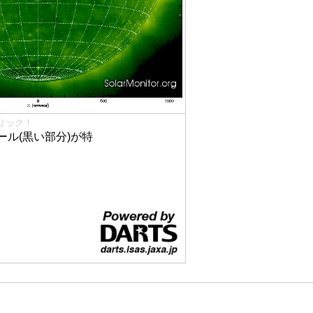
リック！
ル(黒い部分)が特