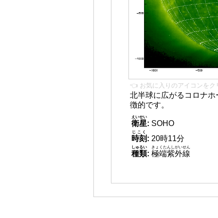
👈 お気に入りのアイコンをク
北半球に広がるコロナホー
徴的です。
えいせい
衛星
:
SOHO
じこく
時刻
:
20時11分
しゅるい
きょくたんしがいせん
種類
:
極端紫外線