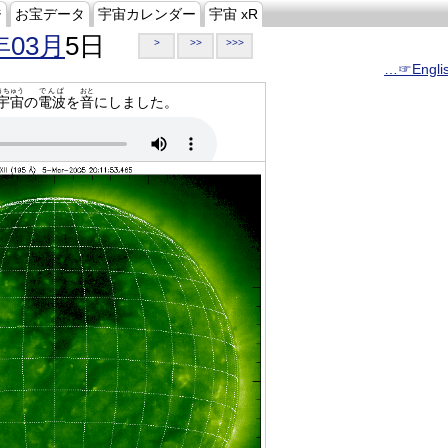
ジ
お宝データ
宇宙カレンダー
宇宙 xR
年03月
5日
>
>>
>>>
…☞Engli
うちゅう
でんぱ
おと
宇宙
の
電波
を
音
にしました。