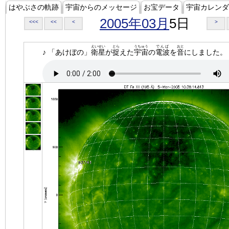
はやぶさの軌跡
宇宙からのメッセージ
お宝データ
宇宙カレンダ
2005年03月
5日
<<<
<<
<
>
えいせい
とら
うちゅう
でんぱ
おと
♪ 「あけぼの」
衛星
が
捉
えた
宇宙
の
電波
を
音
にしました。