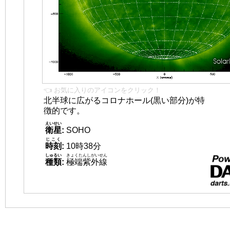
👈 お気に入りのアイコンをクリック！
北半球に広がるコロナホール(黒い部分)が特
徴的です。
えいせい
衛星
:
SOHO
じこく
時刻
:
10時38分
しゅるい
きょくたんしがいせん
種類
:
極端紫外線