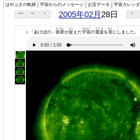
はやぶさの軌跡
宇宙からのメッセージ
お宝データ
宇宙カレンダ
2005年02月
28日
<<<
<<
<
>
えいせい
とら
うちゅう
でんぱ
おと
♪ 「あけぼの」
衛星
が
捉
えた
宇宙
の
電波
を
音
にしました。