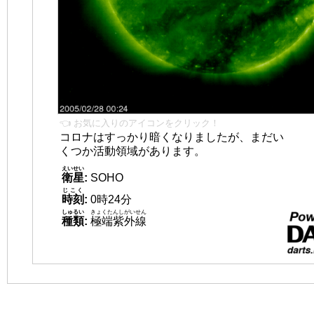
👈 お気に入りのアイコンをクリック！
コロナはすっかり暗くなりましたが、まだい
くつか活動領域があります。
えいせい
衛星
:
SOHO
じこく
時刻
:
0時24分
しゅるい
きょくたんしがいせん
種類
:
極端紫外線