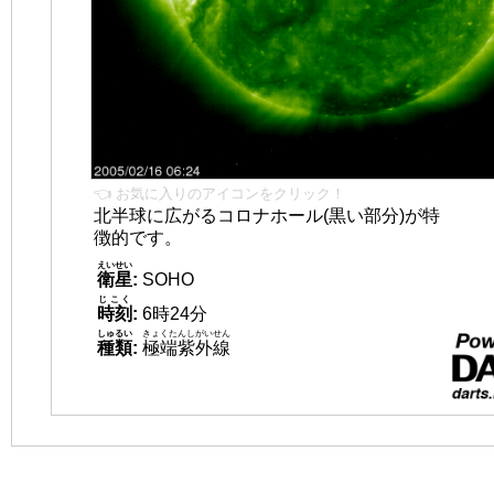
👈 お気に入りのアイコンをクリック！
北半球に広がるコロナホール(黒い部分)が特
徴的です。
えいせい
衛星
:
SOHO
じこく
時刻
:
6時24分
しゅるい
きょくたんしがいせん
種類
:
極端紫外線