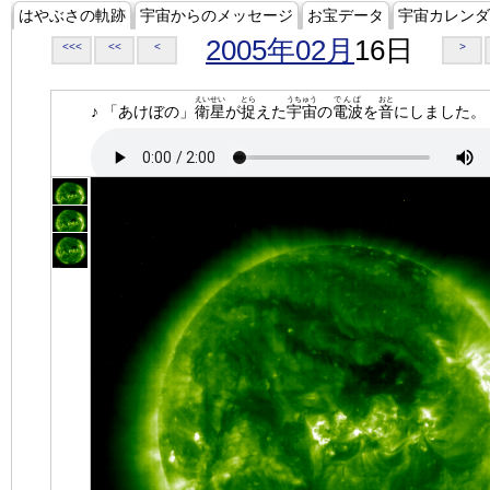
はやぶさの軌跡
宇宙からのメッセージ
お宝データ
宇宙カレンダ
2005年02月
16日
<<<
<<
<
>
えいせい
とら
うちゅう
でんぱ
おと
♪ 「あけぼの」
衛星
が
捉
えた
宇宙
の
電波
を
音
にしました。