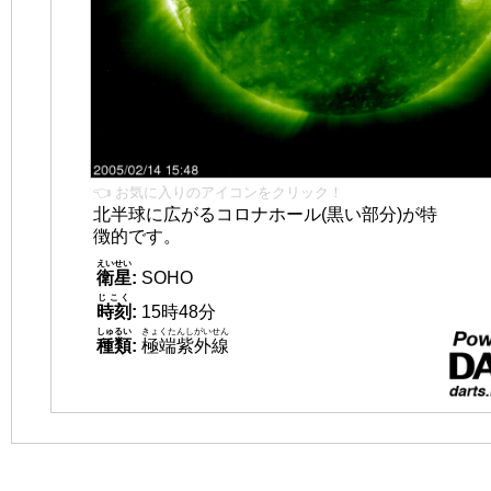
👈 お気に入りのアイコンをクリック！
北半球に広がるコロナホール(黒い部分)が特
徴的です。
えいせい
衛星
:
SOHO
じこく
時刻
:
15時48分
しゅるい
きょくたんしがいせん
種類
:
極端紫外線