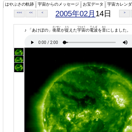
はやぶさの軌跡
宇宙からのメッセージ
お宝データ
宇宙カレンダ
2005年02月
14日
<<<
<<
<
>
えいせい
とら
うちゅう
でんぱ
おと
♪ 「あけぼの」
衛星
が
捉
えた
宇宙
の
電波
を
音
にしました。