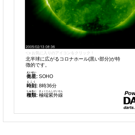
👈 お気に入りのアイコンをクリック！
北半球に広がるコロナホール(黒い部分)が特
徴的です。
えいせい
衛星
:
SOHO
じこく
時刻
:
8時36分
しゅるい
きょくたんしがいせん
種類
:
極端紫外線