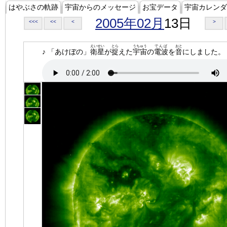
はやぶさの軌跡
宇宙からのメッセージ
お宝データ
宇宙カレンダ
2005年02月
13日
<<<
<<
<
>
えいせい
とら
うちゅう
でんぱ
おと
♪ 「あけぼの」
衛星
が
捉
えた
宇宙
の
電波
を
音
にしました。