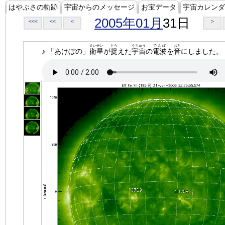
はやぶさの軌跡
宇宙からのメッセージ
お宝データ
宇宙カレンダ
2005年01月
31日
<<<
<<
<
>
えいせい
とら
うちゅう
でんぱ
おと
♪ 「あけぼの」
衛星
が
捉
えた
宇宙
の
電波
を
音
にしました。