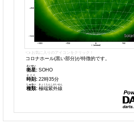
👈 お気に入りのアイコンをクリック！
コロナホール(黒い部分)が特徴的です。
えいせい
衛星
:
SOHO
じこく
時刻
:
22時35分
しゅるい
きょくたんしがいせん
種類
:
極端紫外線