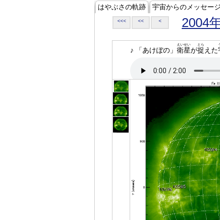
はやぶさの軌跡
宇宙からのメッセー
2004
<<<
<<
<
えいせい
とら
♪ 「あけぼの」
衛星
が
捉
えた