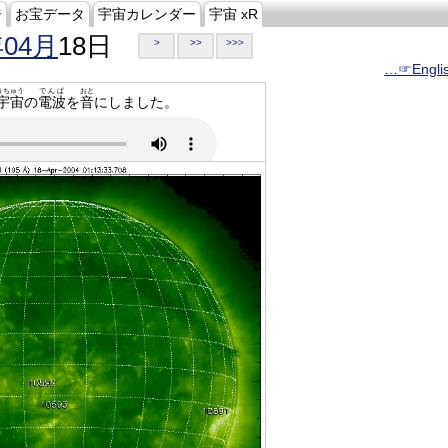
ジ
お宝データ
宇宙カレンダー
宇宙 xR
年04月
18日
>
>>
>>>
…☞Engli
うちゅう
でんぱ
おと
宇宙
の
電波
を
音
にしました。