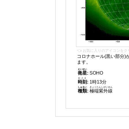
👈 お気に入りのアイコンをク
コロナホール(黒い部分)
ます。
えいせい
衛星
:
SOHO
じこく
時刻
:
1時13分
しゅるい
きょくたんしがいせん
種類
:
極端紫外線